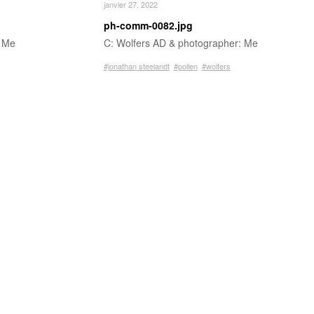
janvier 27, 2022
ph-comm-0082.jpg
: Me
C: Wolfers AD & photographer: Me
#jonathan steelandt
#pollen
#wolfers