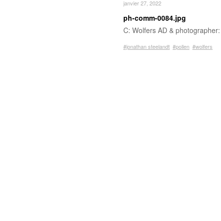
janvier 27, 2022
ph-comm-0084.jpg
C: Wolfers AD & photographer
#jonathan steelandt
#pollen
#wolfers