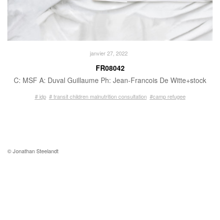
janvier 27, 2022
FR08042
C: MSF A: Duval Guillaume Ph: Jean-Francois De Witte+stock
# idp
# transit children malnutrition consultation
#camp refugee
© Jonathan Steelandt